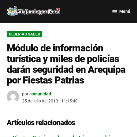
Saltar
Menú
al
Viajando
contenido
por Perú
PUBLICADO
DEBERÍAS SABER
EN
Módulo de información
turística y miles de policías
darán seguridad en Arequipa
por Fiestas Patrias
por
comunidad
25 de julio del 2013 - 11:15:40
Artículos relacionados