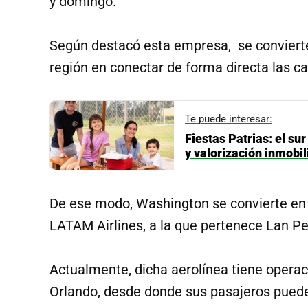
y domingo.
Según destacó esta empresa, se convierte 
región en conectar de forma directa las c
Te puede interesar:
Fiestas Patrias: el s
y valorización inmobil
De ese modo, Washington se convierte en e
LATAM Airlines, a la que pertenece Lan P
Actualmente, dicha aerolínea tiene opera
Orlando, desde donde sus pasajeros pued