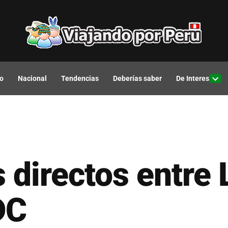
o
Nacional
Tendencias
Deberías saber
De Interes
Open
drop
men
s directos entre
DC