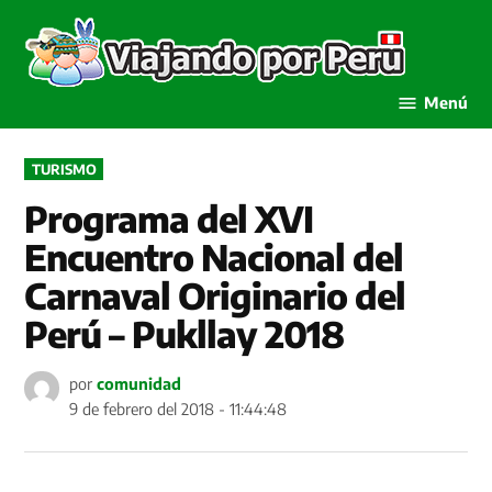
Saltar
al
Viaja
contenido
por P
Menú
PUBLICADO
TURISMO
EN
Programa del XVI
Encuentro Nacional del
Carnaval Originario del
Perú – Pukllay 2018
por
comunidad
9 de febrero del 2018 - 11:44:48