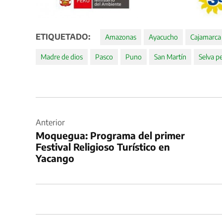
ETIQUETADO:
Amazonas
Ayacucho
Cajamarca
Madre de dios
Pasco
Puno
San Martín
Selva p
Navegación
de
Anterior
Moquegua: Programa del primer
entradas
Festival Religioso Turístico en
Yacango