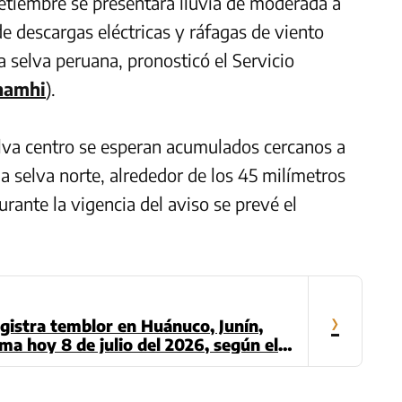
setiembre se presentará lluvia de moderada a
e descargas eléctricas y ráfagas de viento
a selva peruana, pronosticó el Servicio
namhi
).
elva centro se esperan acumulados cercanos a
la selva norte, alrededor de los 45 milímetros
urante la vigencia del aviso se prevé el
›
gistra temblor en Huánuco, Junín,
ma hoy 8 de julio del 2026, según el