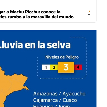
›
egar a Machu Picchu: conoce la
eles rumbo a la maravilla del mundo