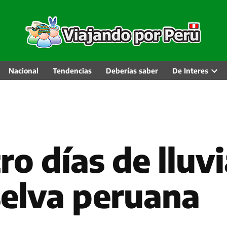
Nacional
Tendencias
Deberías saber
De Interes
Abri
men
desp
ro días de llu
selva peruana