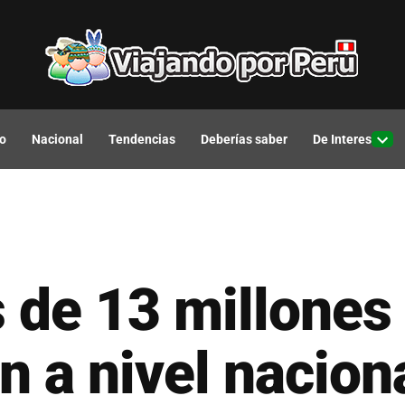
o
Nacional
Tendencias
Deberías saber
De Interes
Open
drop
men
 de 13 millones
n a nivel naciona