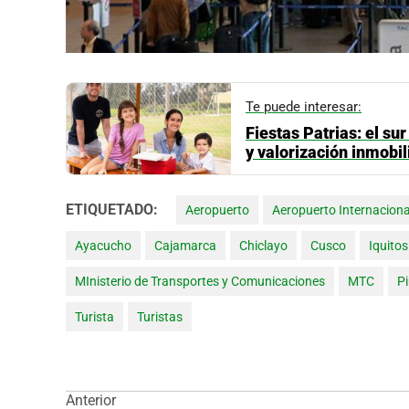
Te puede interesar:
Fiestas Patrias: el s
y valorización inmobil
ETIQUETADO:
Aeropuerto
Aeropuerto Internacion
Ayacucho
Cajamarca
Chiclayo
Cusco
Iquitos
MInisterio de Transportes y Comunicaciones
MTC
P
Turista
Turistas
Navegación
Anterior