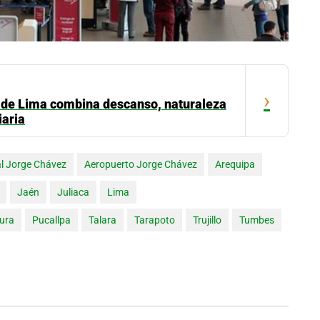
›
ur de Lima combina descanso, naturaleza
iaria
al Jorge Chávez
Aeropuerto Jorge Chávez
Arequipa
Jaén
Juliaca
Lima
iura
Pucallpa
Talara
Tarapoto
Trujillo
Tumbes