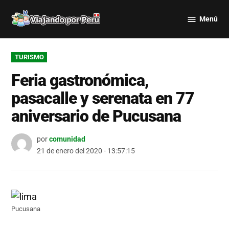
Saltar
Menú
al
Viajando
contenido
por Perú
PUBLICADO
TURISMO
EN
Feria gastronómica,
pasacalle y serenata en 77
aniversario de Pucusana
por
comunidad
21 de enero del 2020 - 13:57:15
Pucusana