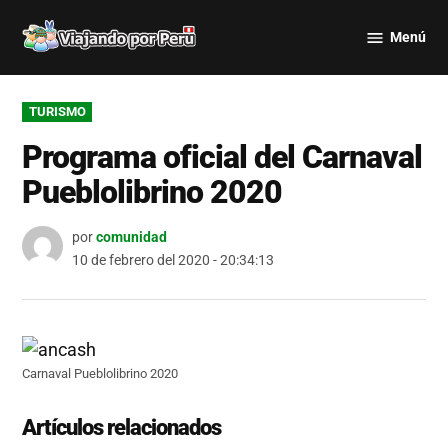
Saltar
Menú
al
Viajando
contenido
por Perú
PUBLICADO
TURISMO
EN
Programa oficial del Carnaval
Pueblolibrino 2020
por
comunidad
10 de febrero del 2020 - 20:34:13
Carnaval Pueblolibrino 2020
Artículos relacionados