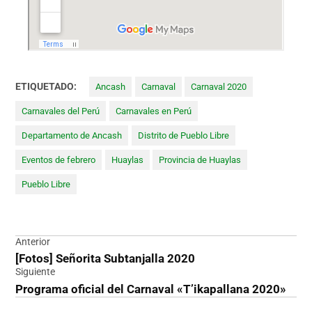
ETIQUETADO:
Ancash
Carnaval
Carnaval 2020
Carnavales del Perú
Carnavales en Perú
Departamento de Ancash
Distrito de Pueblo Libre
Eventos de febrero
Huaylas
Provincia de Huaylas
Pueblo Libre
Navegación
Anterior
[Fotos] Señorita Subtanjalla 2020
de
Siguiente
entradas
Programa oficial del Carnaval «T’ikapallana 2020»