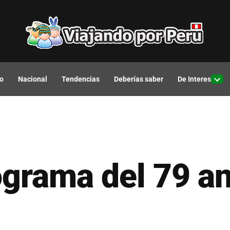
o
Nacional
Tendencias
Deberías saber
De Interes
Open
drop
men
grama del 79 an