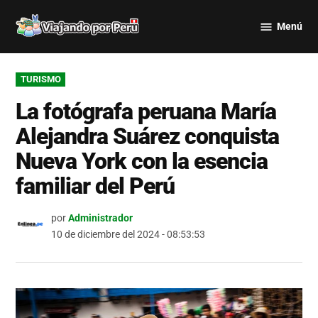
Saltar
Menú
al
Viajando
contenido
por Perú
PUBLICADO
TURISMO
EN
La fotógrafa peruana María
Alejandra Suárez conquista
Nueva York con la esencia
familiar del Perú
por
Administrador
10 de diciembre del 2024 - 08:53:53