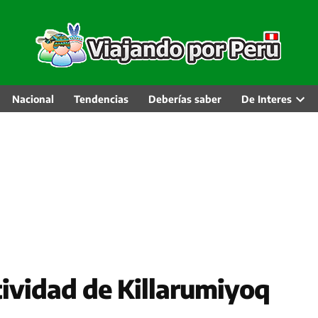
Nacional
Tendencias
Deberías saber
De Interes
Abri
men
desp
tividad de Killarumiyoq