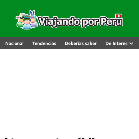
Nacional
Tendencias
Deberías saber
De Interes
Abri
men
desp