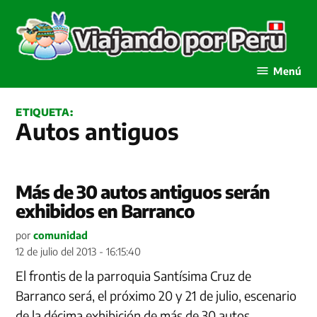
Saltar
al
contenido
Viajando por Perú
Menú
ETIQUETA:
Autos antiguos
Más de 30 autos antiguos serán
exhibidos en Barranco
por
comunidad
12 de julio del 2013 - 16:15:40
El frontis de la parroquia Santísima Cruz de
Barranco será, el próximo 20 y 21 de julio, escenario
de la décima exhibición de más de 30 autos