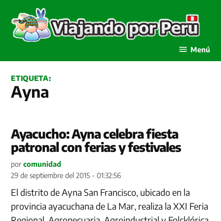
Saltar
al
contenido
Viajando por Perú
Menú
ETIQUETA:
Ayna
Ayacucho: Ayna celebra fiesta
patronal con ferias y festivales
por
comunidad
29 de septiembre del 2015 - 01:32:56
El distrito de Ayna San Francisco, ubicado en la
provincia ayacuchana de La Mar, realiza la XXI Feria
Regional, Agropecuaria, Agroindustrial y Folcklórica