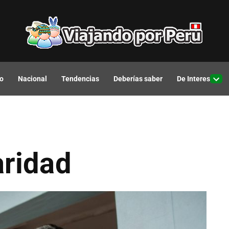
o
Nacional
Tendencias
Deberías saber
De Interes
Open
drop
men
aridad