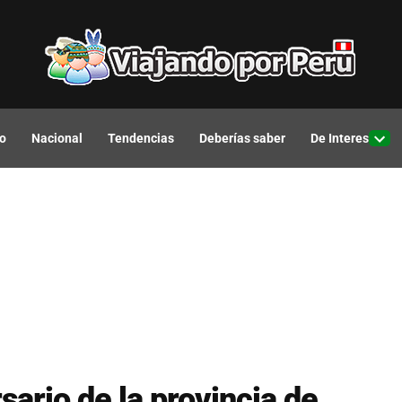
o
Nacional
Tendencias
Deberías saber
De Interes
Open
drop
men
ario de la provincia de