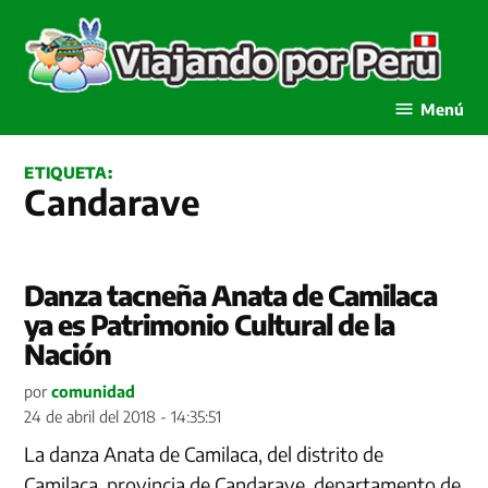
Saltar
al
contenido
Viajando por Perú
Menú
ETIQUETA:
Candarave
Danza tacneña Anata de Camilaca
ya es Patrimonio Cultural de la
Nación
por
comunidad
24 de abril del 2018 - 14:35:51
La danza Anata de Camilaca, del distrito de
Camilaca, provincia de Candarave, departamento de