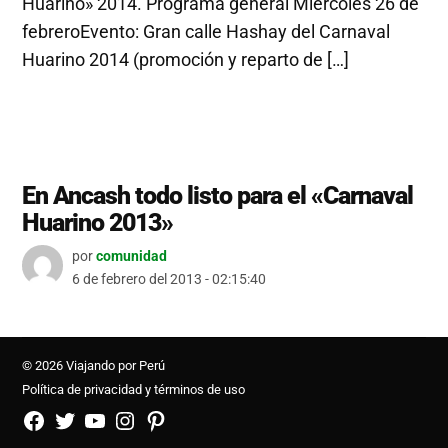
Huarino» 2014. Programa general Miércoles 26 de
febreroEvento: Gran calle Hashay del Carnaval
Huarino 2014 (promoción y reparto de […]
En Ancash todo listo para el «Carnaval
Huarino 2013»
por
comunidad
6 de febrero del 2013 - 02:15:40
© 2026 Viajando por Perú
Política de privacidad y términos de uso
FB
TW
YouTube
Instagram
Pinterest