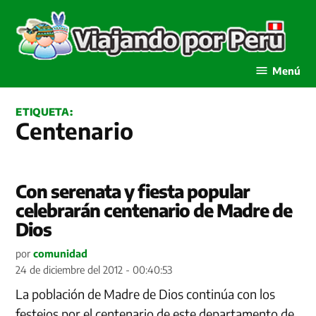
Saltar
al
contenido
Viajando por Perú
Menú
ETIQUETA:
Centenario
Con serenata y fiesta popular
celebrarán centenario de Madre de
Dios
por
comunidad
24 de diciembre del 2012 - 00:40:53
La población de Madre de Dios continúa con los
festejos por el centenario de este departamento de