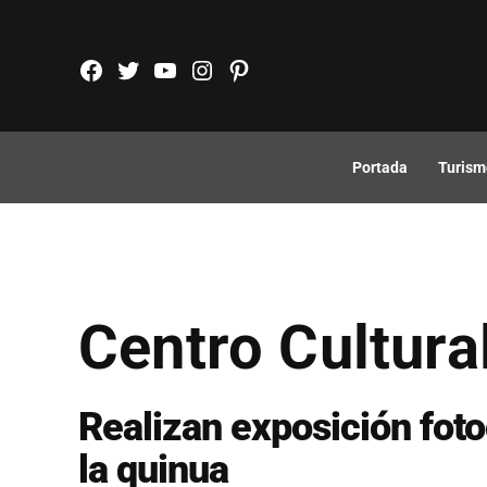
Saltar
al
FB
TW
YouTube
Instagram
Pinterest
contenido
Portada
Turism
Centro Cultura
Realizan exposición foto
la quinua