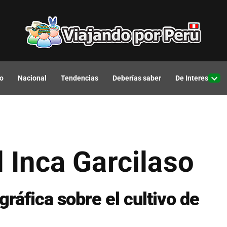
o
Nacional
Tendencias
Deberías saber
De Interes
Open
drop
men
l Inca Garcilaso
gráfica sobre el cultivo de