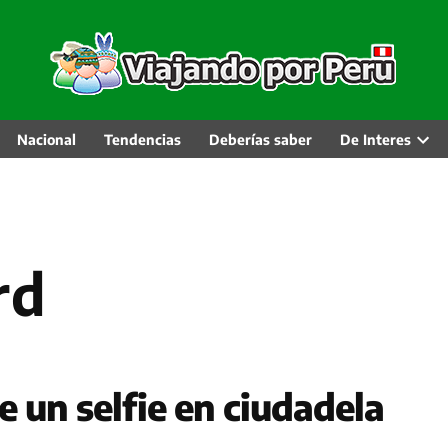
Nacional
Tendencias
Deberías saber
De Interes
Abri
men
desp
rd
 un selfie en ciudadela