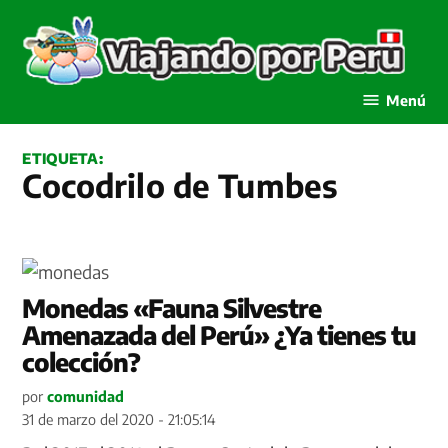
Saltar
al
contenido
Viajando por Perú
Menú
ETIQUETA:
Cocodrilo de Tumbes
Monedas «Fauna Silvestre
Amenazada del Perú» ¿Ya tienes tu
colección?
por
comunidad
31 de marzo del 2020 - 21:05:14