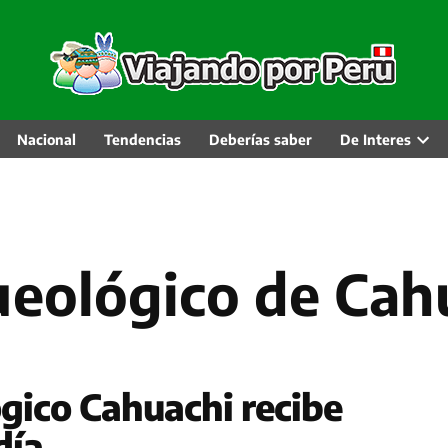
Nacional
Tendencias
Deberías saber
De Interes
Abri
men
desp
ueológico de Cah
ógico Cahuachi recibe
día