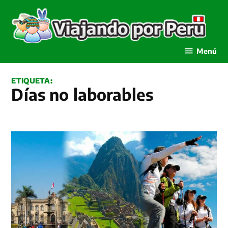
Saltar
al
contenido
Viajando por Perú
Menú
ETIQUETA:
días no laborables