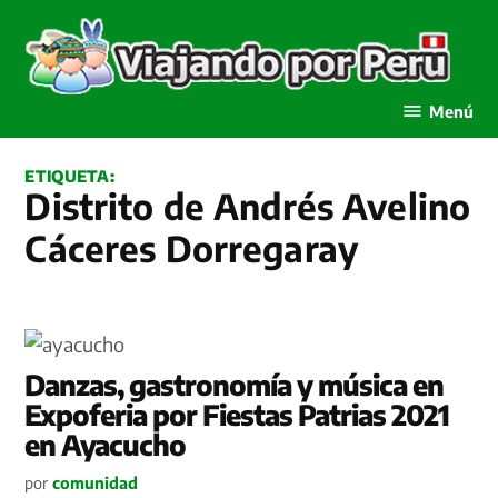
Saltar
al
contenido
Viajando por Perú
Menú
ETIQUETA:
Distrito de Andrés Avelino
Cáceres Dorregaray
Danzas, gastronomía y música en
Expoferia por Fiestas Patrias 2021
en Ayacucho
por
comunidad