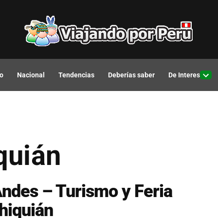
o
Nacional
Tendencias
Deberías saber
De Interes
Open
drop
men
quián
Andes – Turismo y Feria
hiquián