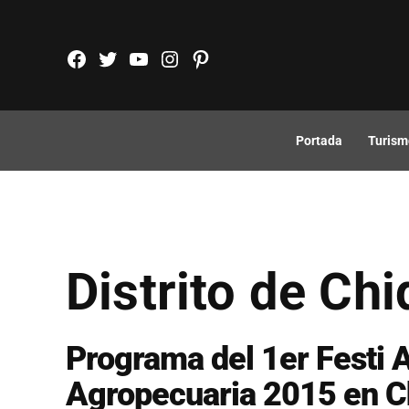
Saltar
al
FB
TW
YouTube
Instagram
Pinterest
contenido
Portada
Turism
Distrito de Chi
Programa del 1er Festi 
Agropecuaria 2015 en C