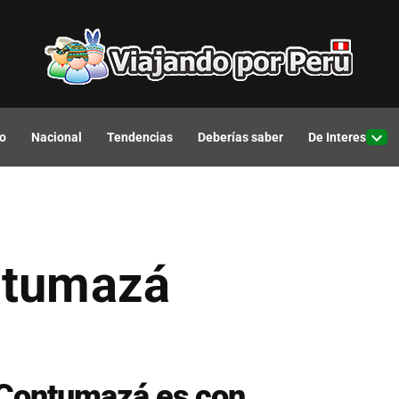
o
Nacional
Tendencias
Deberías saber
De Interes
Open
drop
men
ontumazá
 Contumazá es con