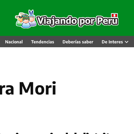
Nacional
Tendencias
Deberías saber
De Interes
Abri
men
desp
ura Mori