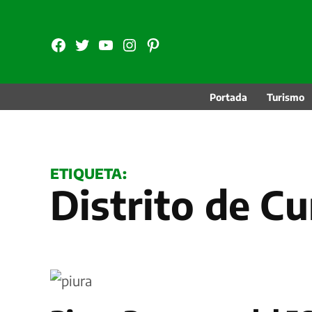
Saltar
al
FB
TW
YouTube
Instagram
Pinterest
contenido
Portada
Turismo
ETIQUETA:
Distrito de C