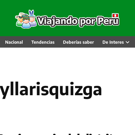
Nacional
Tendencias
Deberías saber
De Interes
Abri
men
desp
oyllarisquizga