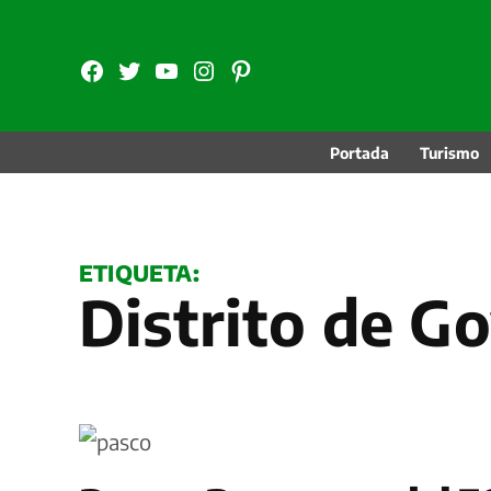
Saltar
al
FB
TW
YouTube
Instagram
Pinterest
contenido
Portada
Turismo
ETIQUETA:
Distrito de G