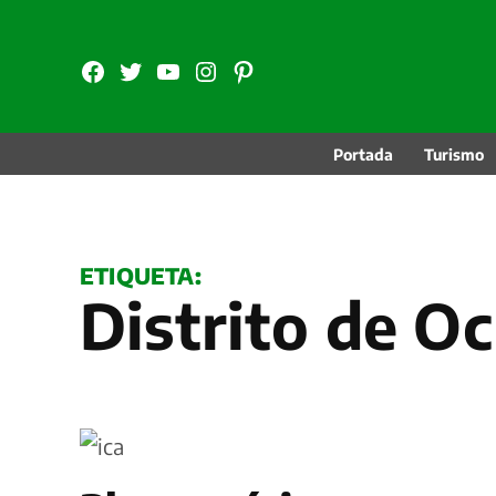
Saltar
al
FB
TW
YouTube
Instagram
Pinterest
contenido
Portada
Turismo
ETIQUETA:
Distrito de O