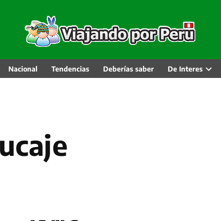
Nacional
Tendencias
Deberías saber
De Interes
Abri
men
desp
cucaje