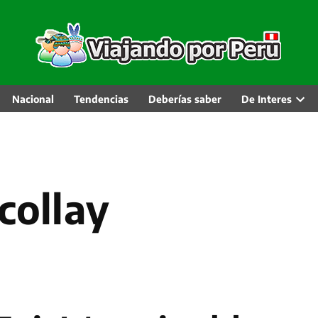
Nacional
Tendencias
Deberías saber
De Interes
Abri
men
desp
ocollay