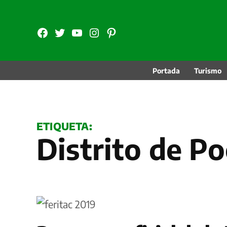
Saltar
al
FB
TW
YouTube
Instagram
Pinterest
contenido
Portada
Turismo
ETIQUETA:
Distrito de P