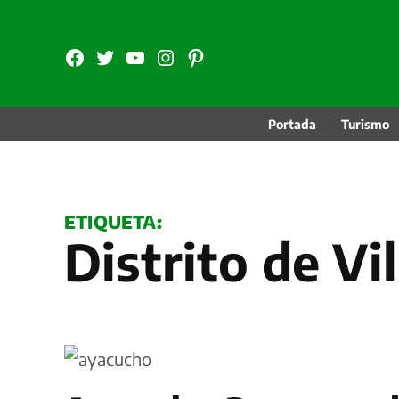
Saltar
al
FB
TW
YouTube
Instagram
Pinterest
contenido
Portada
Turismo
ETIQUETA:
Distrito de V