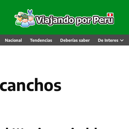
Nacional
Tendencias
Deberías saber
De Interes
Abri
men
desp
ilcanchos