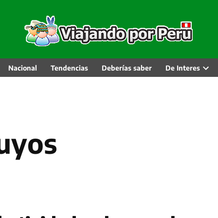
Nacional
Tendencias
Deberías saber
De Interes
Abri
men
desp
auyos