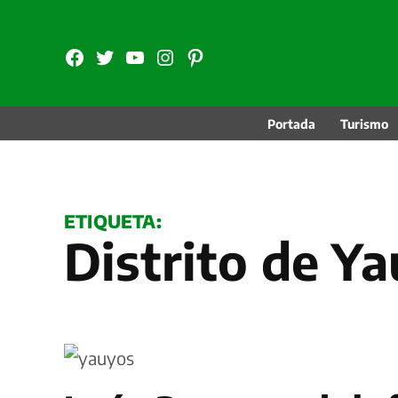
Saltar
al
FB
TW
YouTube
Instagram
Pinterest
contenido
Portada
Turismo
ETIQUETA:
Distrito de Y