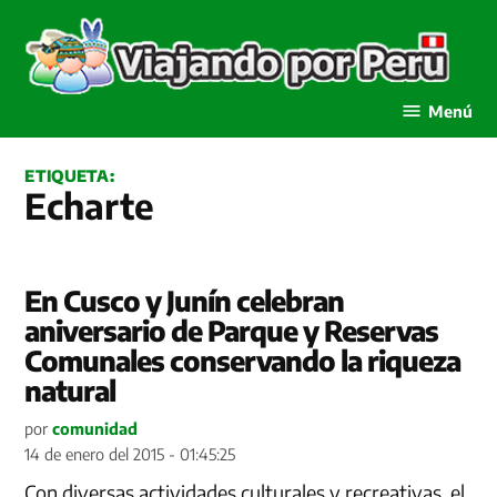
Saltar
al
contenido
Viajando por Perú
Menú
ETIQUETA:
Echarte
En Cusco y Junín celebran
aniversario de Parque y Reservas
Comunales conservando la riqueza
natural
por
comunidad
14 de enero del 2015 - 01:45:25
Con diversas actividades culturales y recreativas, el