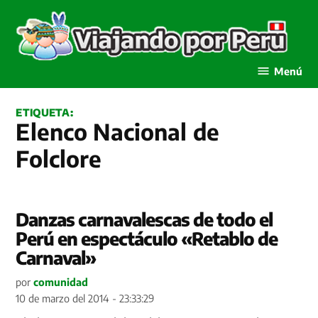
Saltar
al
contenido
Viajando por Perú
Menú
ETIQUETA:
Elenco Nacional de
Folclore
Danzas carnavalescas de todo el
Perú en espectáculo «Retablo de
Carnaval»
por
comunidad
10 de marzo del 2014 - 23:33:29