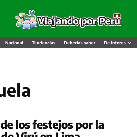
Nacional
Tendencias
Deberías saber
De Interes
Abri
men
desp
ruela
e los festejos por la
a de Virú en Lima