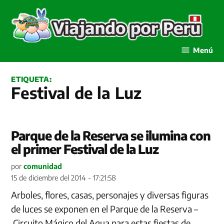
Saltar
al
contenido
Viajando por Perú
Menú
ETIQUETA:
Festival de la Luz
Parque de la Reserva se ilumina con
el primer Festival de la Luz
por
comunidad
15 de diciembre del 2014 - 17:21:58
Arboles, flores, casas, personajes y diversas figuras
de luces se exponen en el Parque de la Reserva –
Circuito Mágico del Agua para estas fiestas de