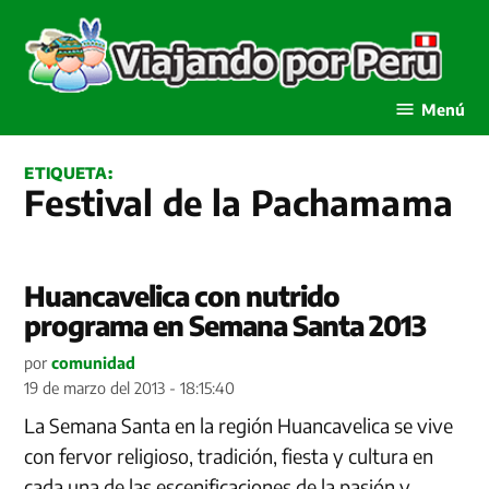
Saltar
al
contenido
Viajando por Perú
Menú
ETIQUETA:
Festival de la Pachamama
Huancavelica con nutrido
programa en Semana Santa 2013
por
comunidad
19 de marzo del 2013 - 18:15:40
La Semana Santa en la región Huancavelica se vive
con fervor religioso, tradición, fiesta y cultura en
cada una de las escenificaciones de la pasión y