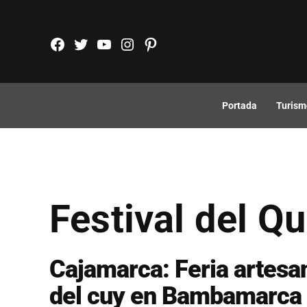
Saltar
al
FB
TW
YouTube
Instagram
Pinterest
contenido
Portada
Turism
Festival del Q
Cajamarca: Feria artesan
del cuy en Bambamarca