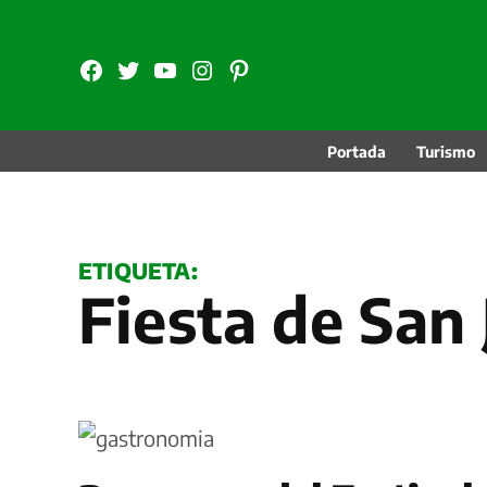
Saltar
al
FB
TW
YouTube
Instagram
Pinterest
contenido
Portada
Turismo
ETIQUETA:
Fiesta de San