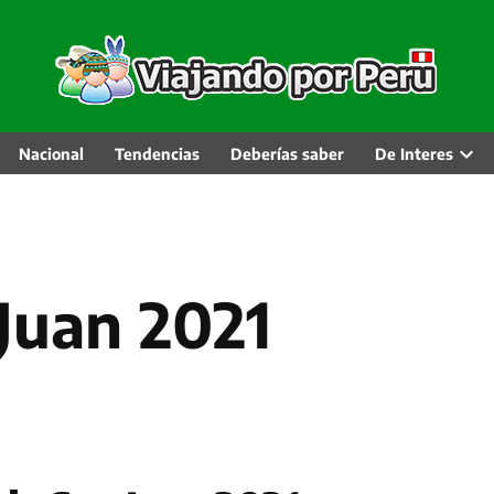
Nacional
Tendencias
Deberías saber
De Interes
Abri
men
desp
 Juan 2021