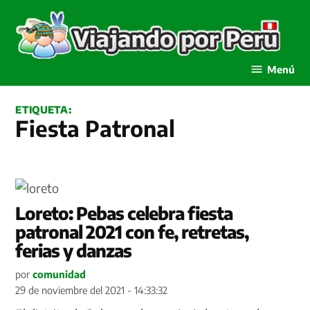
Saltar
al
contenido
Viajando por Perú
Menú
ETIQUETA:
Fiesta Patronal
Loreto: Pebas celebra fiesta
patronal 2021 con fe, retretas,
ferias y danzas
por
comunidad
29 de noviembre del 2021 - 14:33:32