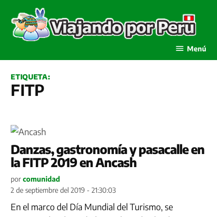
Saltar
al
contenido
Viajando por Perú
Menú
ETIQUETA:
FITP
Danzas, gastronomía y pasacalle en
la FITP 2019 en Ancash
por
comunidad
2 de septiembre del 2019 - 21:30:03
En el marco del Día Mundial del Turismo, se