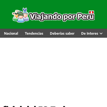
Nacional
Tendencias
Deberías saber
De Interes
Abri
men
desp