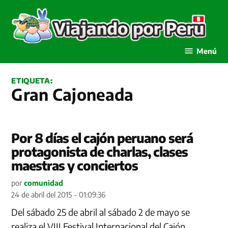
Saltar
al
contenido
Viajando por Perú
Menú
ETIQUETA:
Gran Cajoneada
Por 8 días el cajón peruano será
protagonista de charlas, clases
maestras y conciertos
por
comunidad
24 de abril del 2015 - 01:09:36
Del sábado 25 de abril al sábado 2 de mayo se
realiza el VIII Festival Internacional del Cajón