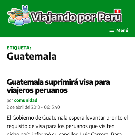
Saltar
al
contenido
Viajando por Perú
Menú
ETIQUETA:
Guatemala
Guatemala suprimirá visa para
viajeros peruanos
por
comunidad
2 de abril del 2013 - 06:15:40
El Gobierno de Guatemala espera levantar pronto el
requisito de visa para los peruanos que visiten
dicho país, informó su canciller, Luis Carrera. Para