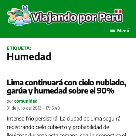
Saltar
al
contenido
Viajando por Perú
Menú
ETIQUETA:
Humedad
Lima continuará con cielo nublado,
garúa y humedad sobre el 90%
por
comunidad
31 de julio del 2013 - 17:15:40
Intenso frío persistirá. La ciudad de Lima seguirá
registrando cielo cubierto y probabilidad de
lloviznas durante esta semana, según pronostica el