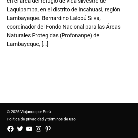
en el área del refugio de vida silvestre de
Laquipampa, en el distrito de Incahuasi, región
Lambayeque. Bernardino Lalopú Silva,
coordinador del Fondo Nacional para las Áreas
Naturales Protegidas (Profonanpe) de
Lambayeque, […]
© 2026 Viajando por Perú
Política de privacidad y términos de uso
FB
TW
YouTube
Instagram
Pinterest