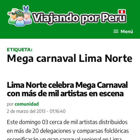
Saltar
al
contenido
Viajando por Perú
Menú
ETIQUETA:
Mega carnaval Lima Norte
Lima Norte celebra Mega Carnaval
con más de mil artistas en escena
por
comunidad
2 de marzo del 2013 - 01:16:40
Este domingo 03 cerca de mil artistas distribuidos
en más de 20 delegaciones y comparsas folclóricas
escenificarán un gran carnaval regional en Lima