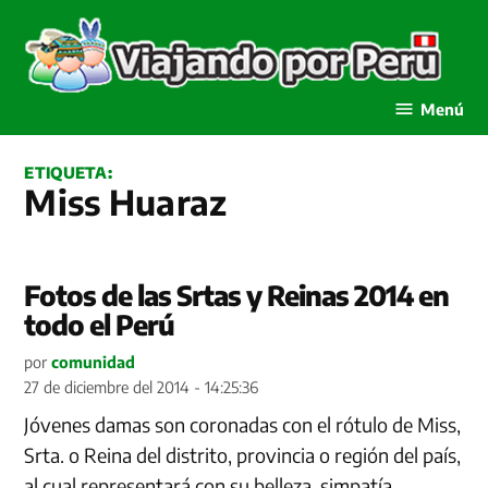
Saltar
al
contenido
Viajando por Perú
Menú
ETIQUETA:
Miss Huaraz
Fotos de las Srtas y Reinas 2014 en
todo el Perú
por
comunidad
27 de diciembre del 2014 - 14:25:36
Jóvenes damas son coronadas con el rótulo de Miss,
Srta. o Reina del distrito, provincia o región del país,
al cual representará con su belleza, simpatía,