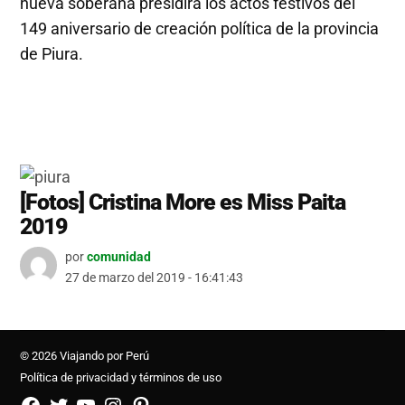
nueva soberana presidirá los actos festivos del
149 aniversario de creación política de la provincia
de Piura.
[Fotos] Cristina More es Miss Paita
2019
por
comunidad
27 de marzo del 2019 - 16:41:43
© 2026 Viajando por Perú
Política de privacidad y términos de uso
FB
TW
YouTube
Instagram
Pinterest