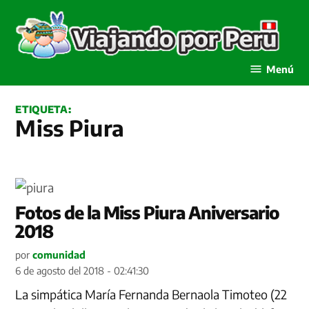
Saltar
al
contenido
Viajando por Perú
Menú
ETIQUETA:
Miss Piura
Fotos de la Miss Piura Aniversario
2018
por
comunidad
6 de agosto del 2018 - 02:41:30
La simpática María Fernanda Bernaola Timoteo (22